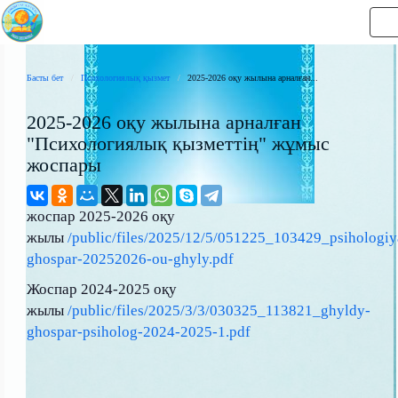
Н
Басты бет
Психологиялық қызмет
2025-2026 оқу жылына арналған...
2025-2026 оқу жылына арналған
"Психологиялық қызметтің" жұмыс
жоспары
жоспар 2025-2026 оқу
жылы
/public/files/2025/12/5/051225_103429_psihologiy
ghospar-20252026-ou-ghyly.pdf
Жоспар 2024-2025 оқу
жылы
/public/files/2025/3/3/030325_113821_ghyldy-
ghospar-psiholog-2024-2025-1.pdf