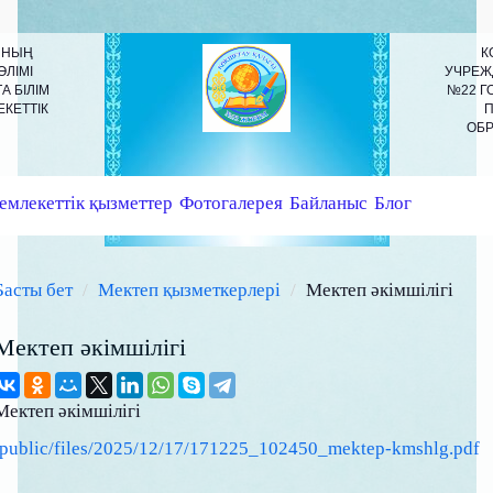
ЫНЫҢ
К
ӨЛІМІ
УЧРЕЖ
 БІЛІМ
№22 Г
КЕТТІК
П
ОБР
емлекеттік қызметтер
Фотогалерея
Байланыс
Блог
Басты бет
Мектеп қызметкерлері
Мектеп әкімшілігі
Мектеп әкімшілігі
Мектеп әкімшілігі
/public/files/2025/12/17/171225_102450_mektep-kmshlg.pdf