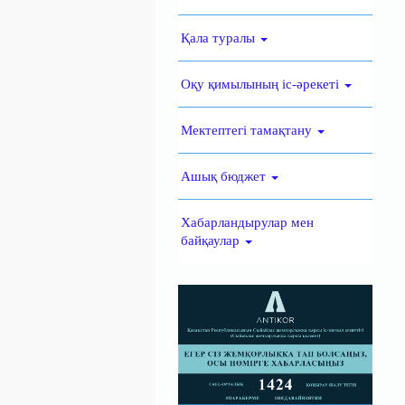
Қала туралы
Оқу қимылының іс-әрекеті
Мектептегі тамақтану
Ашық бюджет
Хабарландырулар мен
байқаулар