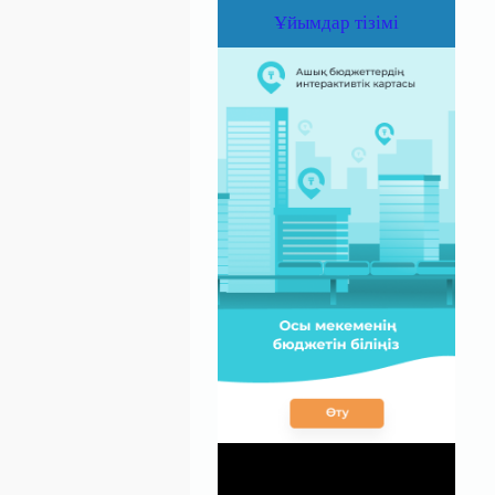
Ұйымдар тізімі