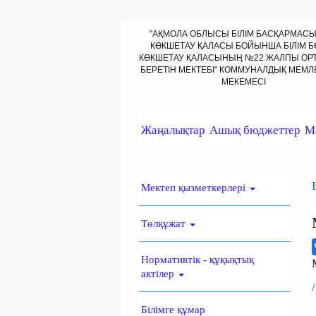
"АҚМОЛА ОБЛЫСЫ БІЛІМ БАСҚАРМАС
КӨКШЕТАУ ҚАЛАСЫ БОЙЫНША БІЛІМ Б
КӨКШЕТАУ ҚАЛАСЫНЫҢ №22 ЖАЛПЫ ОРТА
БЕРЕТІН МЕКТЕБІ" КОММУНАЛДЫҚ МЕМЛЕ
МЕКЕМЕСІ
Жаңалықтар
Ашық бюджеттер
М
Мектеп қызметкерлері
Төлқұжат
Нормативтік - құқықтық
актілер
Білімге құмар