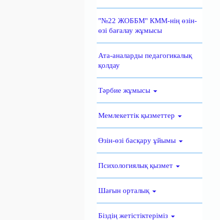
"№22 ЖОББМ" КММ-нің өзін-
өзі бағалау жұмысы
Ата-аналарды педагогикалық
қолдау
Тәрбие жұмысы
Мемлекеттік қызметтер
Өзін-өзі басқару ұйымы
Психологиялық қызмет
Шағын орталық
Біздің жетістіктеріміз