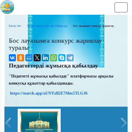
Нави
Басты бет
Хабарландырулар мен байқаулар
Бос лауазымға конкурс жариялау...
Бос лауазымға конкурс жариялау
туралы
Педагогтерді жұмысқа қабылдау
"Педогогті жұмысқа қабылдау" платформасы арқылы
конкусқа құжаттар қабылданады.
https://search.app/aUNYzB2E7Mm5TLGJ6