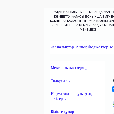
"АҚМОЛА ОБЛЫСЫ БІЛІМ БАСҚАРМАС
КӨКШЕТАУ ҚАЛАСЫ БОЙЫНША БІЛІМ Б
КӨКШЕТАУ ҚАЛАСЫНЫҢ №22 ЖАЛПЫ ОРТА
БЕРЕТІН МЕКТЕБІ" КОММУНАЛДЫҚ МЕМЛЕ
МЕКЕМЕСІ
Жаңалықтар
Ашық бюджеттер
М
Мектеп қызметкерлері
Төлқұжат
Нормативтік - құқықтық
актілер
Білімге құмар