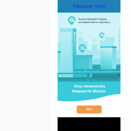
Ұйымдар тізімі