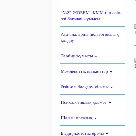
"№22 ЖОББМ" КММ-нің өзін-
өзі бағалау жұмысы
Ата-аналарды педагогикалық
қолдау
Тәрбие жұмысы
Мемлекеттік қызметтер
Өзін-өзі басқару ұйымы
Психологиялық қызмет
Шағын орталық
Біздің жетістіктеріміз