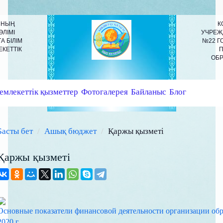
ЫНЫҢ
К
ӨЛІМІ
УЧРЕЖ
 БІЛІМ
№22 Г
КЕТТІК
П
ОБР
емлекеттік қызметтер
Фотогалерея
Байланыс
Блог
Басты бет
Ашық бюджет
Қаржы қызметі
Қаржы қызметі
Основные показатели финансовой деятельности организации обр
2020 г.