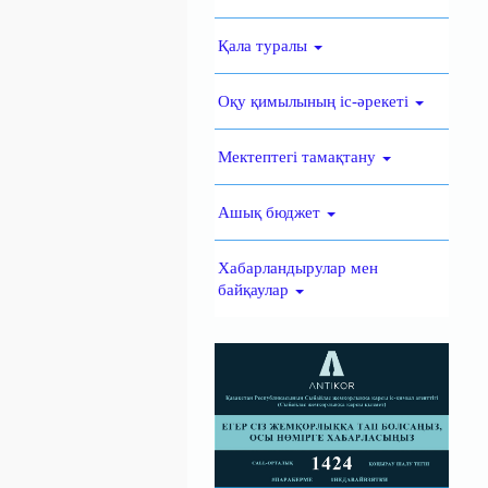
Қала туралы
Оқу қимылының іс-әрекеті
Мектептегі тамақтану
Ашық бюджет
Хабарландырулар мен
байқаулар